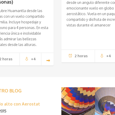
sonas)
desde un angulo diferente co
emocionante vuelo en globo
ubre Huamantla desde las
aerostático. Vuela en un paq
as con un vuelo compartido
compartido y disfruta de incre
milia. Incluye hospedaje y
vistas durante el amanecer
yuno para 4 personas. En esta
iencia única e inolvidable
s admirar las bellezas
ales desde las alturas.
2 horas
+4
2 horas
+4
TRO BLOG
o alto con Aerostat
 2015