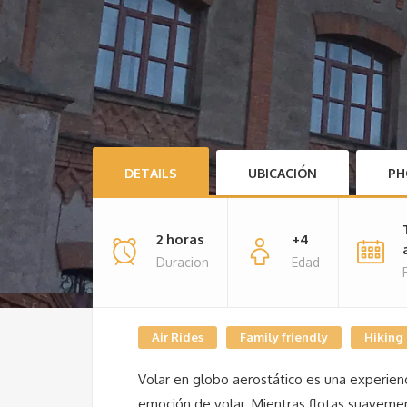
DETAILS
UBICACIÓN
PH
2 horas
+4
Duracion
Edad
Air Rides
Family friendly
Hiking
Volar en globo aerostático es una experienci
emoción de volar. Mientras flotas suavemente