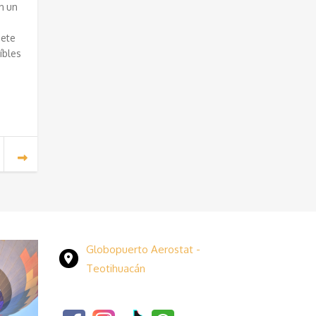
n un
uete
íbles
Globopuerto Aerostat -
Teotihuacán