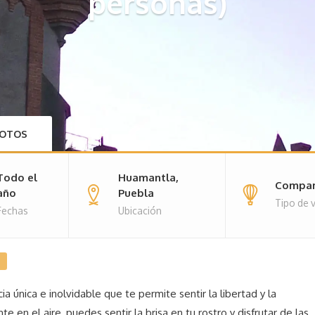
personas)
OTOS
Todo el
Huamantla,
Compar
año
Puebla
Tipo de v
Fechas
Ubicación
a única e inolvidable que te permite sentir la libertad y la
 en el aire, puedes sentir la brisa en tu rostro y disfrutar de las