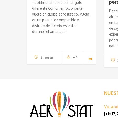
per
Teotihuacan desde un angulo
diferente con un emocionante
Desc
vuelo en globo aerostático. Vuela
altur
en un paquete compartido y
en fa
disfruta de increíbles vistas
desa
durante el amanecer
exper
podrá
natur
2 horas
+4
NUES
Voland
julio 17,