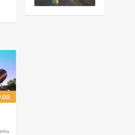
9.00
antla