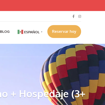
Reservar hoy
BLOG
ESPAÑOL
▼
o + Hospedaje (3+