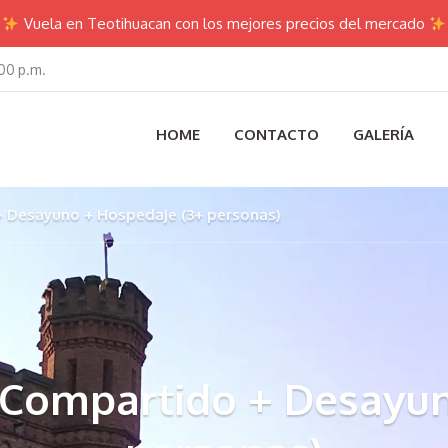
Vuela en Teotihuacan con los mejores precios del mercado
00 p.m.
HOME
CONTACTO
GALERÍA
 Desayuno + Hospedaje (3+ personas)
Compartido + Desayun