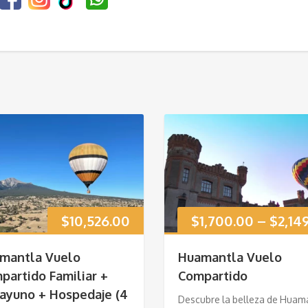
$
10,526.00
$
1,700.00
–
$
2,14
mantla Vuelo
Huamantla Vuelo
partido Familiar +
Compartido
ayuno + Hospedaje (4
Descubre la belleza de Huam