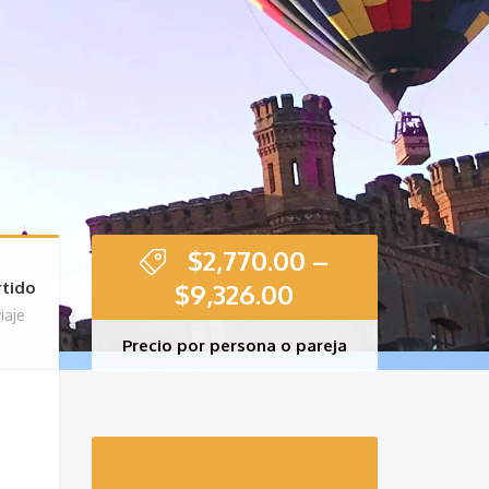
$
2,770.00
–
$
9,326.00
tido
iaje
Precio por persona o pareja