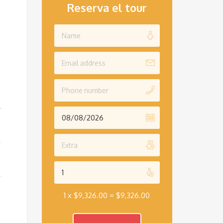
Reserva el tour
1 x
$
9,326.00
=
$
9,326.00