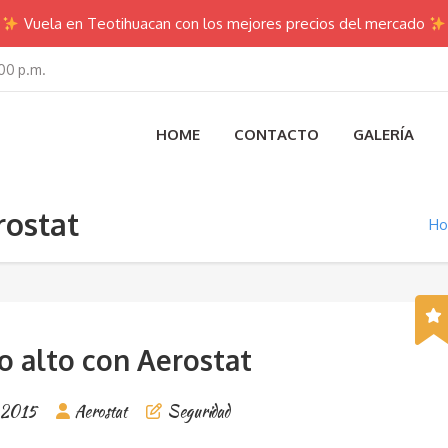
Vuela en Teotihuacan con los mejores precios del mercado
00 p.m.
HOME
CONTACTO
GALERÍA
rostat
H
o alto con Aerostat
, 2015
Aerostat
Seguridad