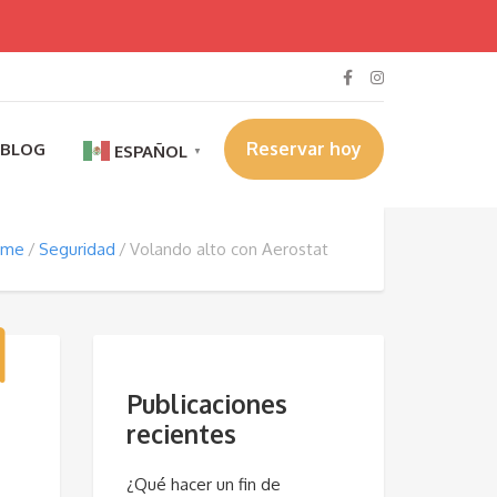
Reservar hoy
BLOG
ESPAÑOL
▼
ome
Seguridad
Volando alto con Aerostat
Publicaciones
recientes
¿Qué hacer un fin de