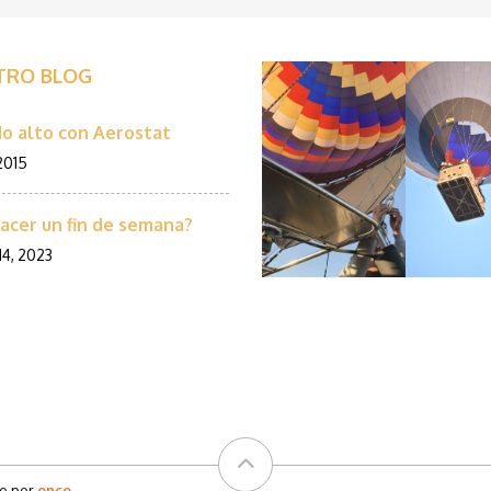
TRO BLOG
o alto con Aerostat
 2015
acer un fin de semana?
14, 2023
do por
once