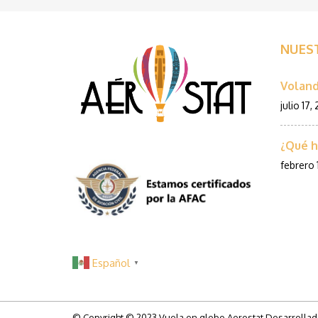
NUES
Voland
julio 17,
¿Qué h
febrero 
Español
▼
© Copyright © 2023 Vuela en globo Aerostat Desarrolla