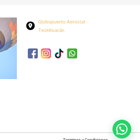
Globopuerto Aerostat -
Teotihuacán
Terminos y Condiciones